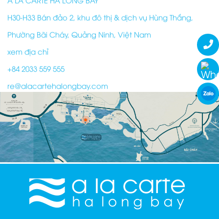
H30-H33 Bán đảo 2, khu đô thị & dịch vụ Hùng Thắng,
Phường Bãi Cháy, Quảng Ninh, Việt Nam
xem địa chỉ
+84 2033 559 555
re@alacartehalongbay.com