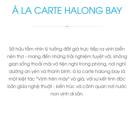
À LA CARTE HALONG BAY
Sở hữu tầm nhìn lý tưởng đắt giá trực tiếp ra vịnh biển
nên thơ - mang đến những trải nghiệm tuyệt vời, không
gian sống thoải mái và tiện nghi trong phòng, nơi nghỉ
dưỡng an yên và thanh bình. à la carte halong bay là
một kiệt tác "Vịnh trên mây" vô giá, với sự kết tinh độc
bản giữa nghệ thuật - kiến trúc và cảnh quan nơi nước
non vịnh di sản.