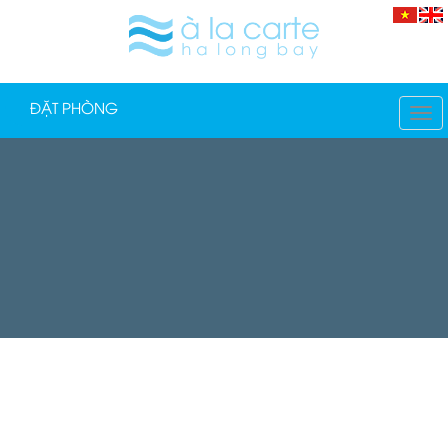
ĐẶT PHÒNG
TO
NA