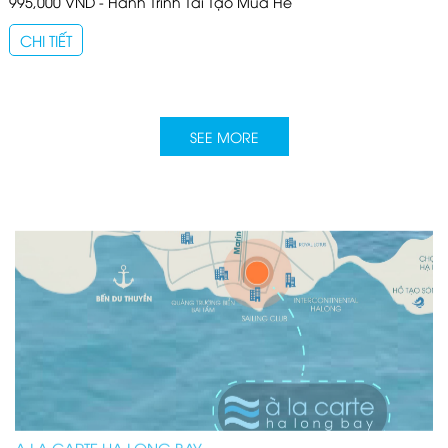
995,000 VND - Hành Trình Tái Tạo Mùa Hè
CHI TIẾT
SEE MORE
A LA CARTE HA LONG BAY