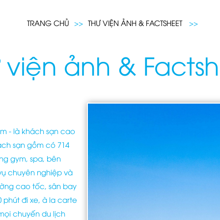
TRANG CHỦ
>>
THƯ VIỆN ẢNH & FACTSHEET
>>
 viện ảnh & Facts
ầm - là khách sạn cao
hách sạn gồm có 714
òng gym, spa, bên
vụ chuyên nghiệp và
ường cao tốc, sân bay
phút đi xe, à la carte
mọi chuyến du lịch