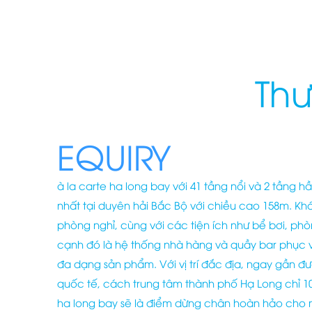
Thư
EQUIRY
à la carte ha long bay với 41 tầng nổi và 2 tầng h
nhất tại duyên hải Bắc Bộ với chiều cao 158m. K
phòng nghỉ, cùng với các tiện ích như bể bơi, ph
cạnh đó là hệ thống nhà hàng và quầy bar phục 
đa dạng sản phẩm. Với vị trí đắc địa, ngay gần đ
quốc tế, cách trung tâm thành phố Hạ Long chỉ 10 
ha long bay sẽ là điểm dừng chân hoàn hảo cho 